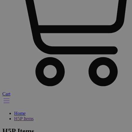
Cart
Home
H5P Items
H5P Items