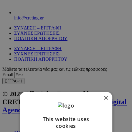
info@creting.gr
ΣΥΝΔΕΣΗ – ΕΓΓΡΑΦΗ
ΣΥΧΝΕΣ ΕΡΩΤΗΣΕΙΣ
ΠΟΛΙΤΙΚΗ ΑΠΟΡΡΗΤΟΥ
ΣΥΝΔΕΣΗ – ΕΓΓΡΑΦΗ
ΣΥΧΝΕΣ ΕΡΩΤΗΣΕΙΣ
ΠΟΛΙΤΙΚΗ ΑΠΟΡΡΗΤΟΥ
Μάθετε τα τελευταία νέα μας και τις ειδικές προσφορές
Email
ΕΓΓΡΑΦΗ
© 2025 All Rights Reserved by
×
CRETING. Website by
Inglelandi Digital
Agency
This website uses
cookies