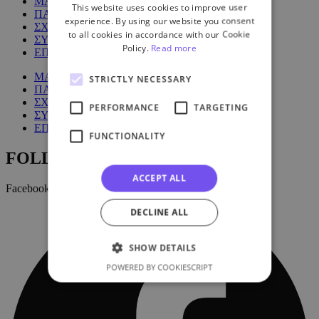
ΜΑΘΗΜΑΤΑ
This website uses cookies to improve user
ΠΑΚΕΤΑ
experience. By using our website you consent
ΣΧΕΤΙΚΑ ΜΕ ΕΜΑΣ
to all cookies in accordance with our Cookie
ΣΥΧΝΕΣ ΕΡΩΤΗΣΕΙΣ
Policy.
Read more
ΕΠΙΚΟΙΝΩΝΙΑ
ΜΑΘΗΜΑΤΑ
STRICTLY NECESSARY
ΠΑΚΕΤΑ
ΣΧΕΤΙΚΑ ΜΕ ΕΜΑΣ
PERFORMANCE
TARGETING
ΣΥΧΝΕΣ ΕΡΩΤΗΣΕΙΣ
ΕΠΙΚΟΙΝΩΝΙΑ
FUNCTIONALITY
FOLLOW US:
ACCEPT ALL
Facebook
DECLINE ALL
SHOW DETAILS
POWERED BY COOKIESCRIPT