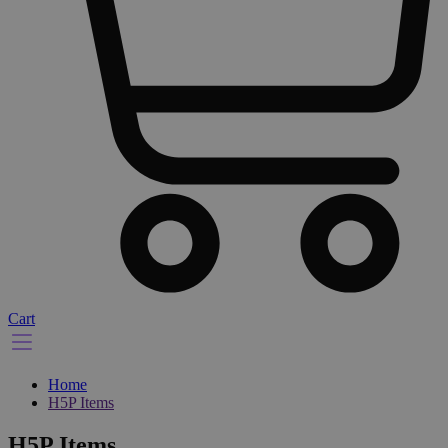
Cart
Home
H5P Items
H5P Items