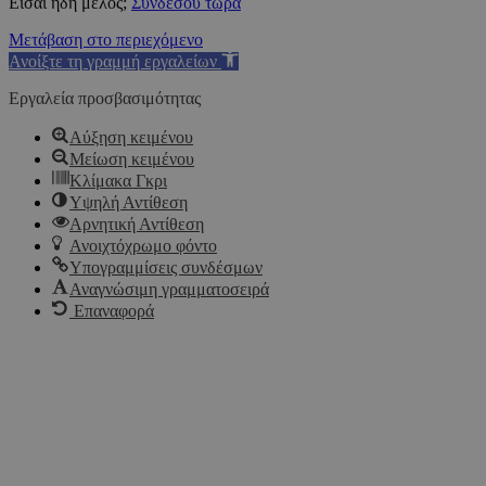
Είσαι ήδη μέλος;
Συνδέσου τώρα
Μετάβαση στο περιεχόμενο
Ανοίξτε τη γραμμή εργαλείων
Εργαλεία προσβασιμότητας
Αύξηση κειμένου
Μείωση κειμένου
Κλίμακα Γκρι
Υψηλή Αντίθεση
Αρνητική Αντίθεση
Ανοιχτόχρωμο φόντο
Υπογραμμίσεις συνδέσμων
Αναγνώσιμη γραμματοσειρά
Επαναφορά