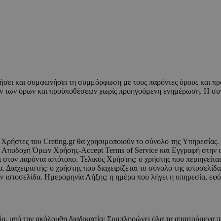
νοήσει και συμφωνήσει τη συμμόρφωση με τους παρόντες όρους και πρ
τών των όρων και προϋποθέσεων χωρίς προηγούμενη ενημέρωση. Η συ
οί Χρήστες του Creting.gr θα χρησιμοποιούν το σύνολο της Υπηρεσία
ία Αποδοχή Όρων Χρήσης-Accept Terms of Service και Εγγραφή στην 
ι στον παρόντα ιστότοπο. Τελικός Χρήστης: ο χρήστης που περιηγείτα
ία. Διαχειριστής: ο χρήστης που διαχειρίζεται το σύνολο της ιστοσε
ην ιστοσελίδα. Ημερομηνία Λήξης: η ημέρα που λήγει η υπηρεσία, εφόσ
ία, υπό την ακόλουθη διαδικασία: Συμπληρώνει όλα τα απαιτούμενα πε