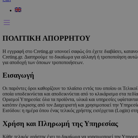
ΠΟΛΙΤΙΚΗ ΑΠΟΡΡΗΤΟΥ
Η εγγραφή στο Creting.gr υπονοεί σαφώς ότι έχετε διαβάσει, κατα
Creting.gr. Διατηρούμε το δικαίωμα για αλλαγή ή τροποποίηση αυ
για αποδοχή των όποιων τροποποιήσεων.
Εισαγωγή
Οι παρόντες όροι καθορίζουν το πλαίσιο εντός του οποίου οι Τελικ
οποία υποδεικνύεται και αποδεικνύεται από το κλικάρισμα στα πεδ
Ορισμοί Υπηρεσία: όλα τα προϊόντα, υλικά και υπηρεσίες υφίσταντα
κατόπιν έγκρισης από τον Διαχειριστή και χρησιμοποιεί την Υπηρεσ
Εισόδου: η ημέρα όπου ένας τελικός χρήστης εισέρχεται (Login) στ
Χρήση και Πληρωμή της Υπηρεσίας
Κάθε τελικός χρήστης έχει το δικαίωμα να χρησιμοποιεί την Υπηρεσ