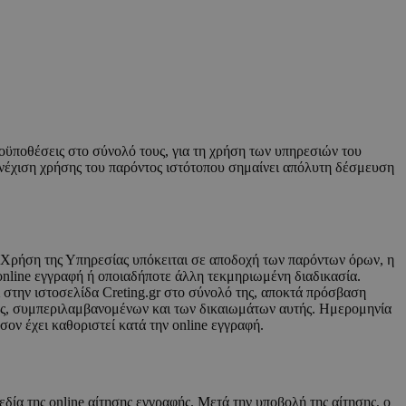
οϋποθέσεις στο σύνολό τους, για τη χρήση των υπηρεσιών του
νέχιση χρήσης του παρόντος ιστότοπου σημαίνει απόλυτη δέσμευση
ς. Χρήση της Υπηρεσίας υπόκειται σε αποδοχή των παρόντων όρων, η
online εγγραφή ή οποιαδήποτε άλλη τεκμηριωμένη διαδικασία.
ι στην ιστοσελίδα Creting.gr στο σύνολό της, αποκτά πρόσβαση
λίδας, συμπεριλαμβανομένων και των δικαιωμάτων αυτής. Ημερομηνία
ον έχει καθοριστεί κατά την online εγγραφή.
δία της online αίτησης εγγραφής. Μετά την υποβολή της αίτησης, ο