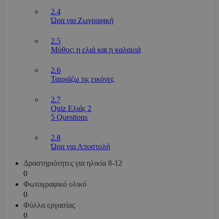
2.4
Ώρα για Ζωγραφική
2.5
Μύθος: η ελιά και η καλαμιά
2.6
Ταιριάζω τις εικόνες
2.7
Quiz Ελιάς 2
5 Questions
2.8
Ώρα για Αποστολή
Δραστηριότητες για ηλικία 8-12
0
Φωτογραφικό υλικό
0
Φύλλα εργασίας
0