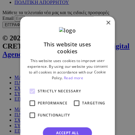
ΠΟΛΙΤΙΚΗ ΑΠΟΡΡΗΤΟΥ
Μάθετε τα τελευταία νέα μας και τις ειδικές προσφορές
Email
×
ΕΓΓΡΑΦΗ
© 2025 All Rights Reserved by
This website uses
CRETING. Website by
Inglelandi Digital
cookies
Agency
This website uses cookies to improve user
experience. By using our website you consent
to all cookies in accordance with our Cookie
ΜΑΘΗΜΑΤΑ
Policy.
Read more
ΠΑΚΕΤΑ
ΣΧΕΤΙΚΑ ΜΕ ΕΜΑΣ
STRICTLY NECESSARY
ΣΥΧΝΕΣ ΕΡΩΤΗΣΕΙΣ
ΕΠΙΚΟΙΝΩΝΙΑ
PERFORMANCE
TARGETING
ΜΑΘΗΜΑΤΑ
ΠΑΚΕΤΑ
FUNCTIONALITY
ΣΧΕΤΙΚΑ ΜΕ ΕΜΑΣ
ΣΥΧΝΕΣ ΕΡΩΤΗΣΕΙΣ
ΕΠΙΚΟΙΝΩΝΙΑ
ACCEPT ALL