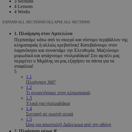
3 Sections
4 Lessons
4 Weeks
EXPAND ALL SECTIONS
COLLAPSE ALL SECTIONS
1. Πλοήγηση στον Αμπελώνα
Περπατάμε κάτω από το σκιερό και νόστιμο περιβάλλον της
κληματαριάς ή αλλιώς κρεβατίνας! Κατεβαίνουμε στον
λαχανόκηπο και συναντάμε την Ελευθερία. Μαζεύουμε
μυρωδικά και φτιάχνουμε ντολμαδάκια! Στο αμπέλι μας
περιμένει ο Μιχάλης να μας εξηγήσει τα πάντα για τα
σταφύλια!
5
1.1
Πλοήγηση 360°
1.2
Τι συναντήσαμε στην κληματαριά;
1.3
Υλικά για ντολμαδάκια
1.4
Συνταγή σε σωστή σειρά
1.5
Ώρα για αποστολή! Διάλειμμα από την οθόνη
2. Πλοήγηση μέρος β'