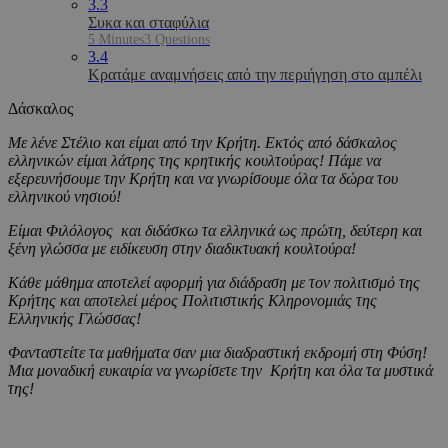
3.3
Συκα και σταφύλια
5 Minutes
3 Questions
3.4
Κρατάμε αναμνήσεις από την περιήγηση στο αμπέλι
Δάσκαλος
Με λένε Στέλιο και είμαι από την Κρήτη. Εκτός από δάσκαλος
ελληνικών είμαι λάτρης της κρητικής κουλτούρας! Πάμε να
εξερευνήσουμε την Κρήτη και να γνωρίσουμε όλα τα δώρα του
ελληνικού νησιού!
Είμαι Φιλόλογος και διδάσκω τα ελληνικά ως πρώτη, δεύτερη και
ξένη γλώσσα με ειδίκευση στην διαδικτυακή κουλτούρα!
Κάθε μάθημα αποτελεί αφορμή για διάδραση με τον πολιτισμό της
Κρήτης και αποτελεί μέρος Πολιτιστικής Κληρονομιάς της
Ελληνικής Γλώσσας!
Φανταστείτε τα μαθήματα σαν μια διαδραστική εκδρομή στη Φύση!
Μια μοναδική ευκαιρία να γνωρίσετε την Κρήτη και όλα τα μυστικά
της!