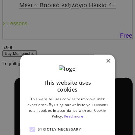
Μέλι ~ Βασικό λεξιλόγιο Ηλικία 4+
2 Lessons
Free
5.90€
Buy Membership
×
Το μάθημα περιέχει
This website uses
cookies
This website uses cookies to improve user
experience. By using our website you consent
to all cookies in accordance with our Cookie
Policy.
Read more
STRICTLY NECESSARY