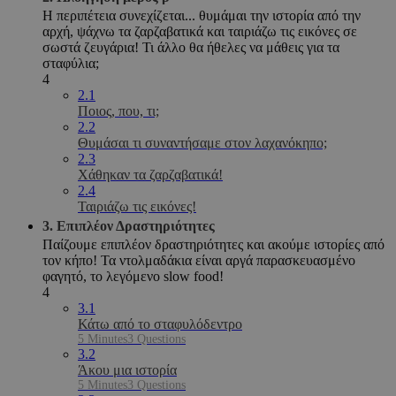
Η περιπέτεια συνεχίζεται... θυμάμαι την ιστορία από την
αρχή, ψάχνω τα ζαρζαβατικά και ταιριάζω τις εικόνες σε
σωστά ζευγάρια! Τι άλλο θα ήθελες να μάθεις για τα
σταφύλια;
4
2.1
Ποιος, που, τι;
2.2
Θυμάσαι τι συναντήσαμε στον λαχανόκηπο;
2.3
Χάθηκαν τα ζαρζαβατικά!
2.4
Ταιριάζω τις εικόνες!
3. Επιπλέον Δραστηριότητες
Παίζουμε επιπλέον δραστηριότητες και ακούμε ιστορίες από
τον κήπο! Τα ντολμαδάκια είναι αργά παρασκευασμένο
φαγητό, το λεγόμενο slow food!
4
3.1
Κάτω από το σταφυλόδεντρο
5 Minutes
3 Questions
3.2
Άκου μια ιστορία
5 Minutes
3 Questions