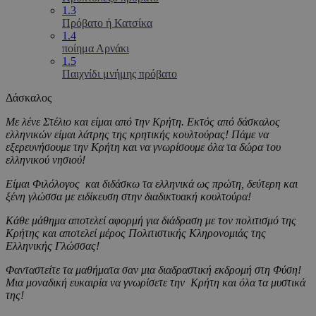
1.3
Πρόβατο ή Κατσίκα
1.4
ποίημα Αρνάκι
1.5
Παιχνίδι μνήμης πρόβατο
Δάσκαλος
Με λένε Στέλιο και είμαι από την Κρήτη. Εκτός από δάσκαλος
ελληνικών είμαι λάτρης της κρητικής κουλτούρας! Πάμε να
εξερευνήσουμε την Κρήτη και να γνωρίσουμε όλα τα δώρα του
ελληνικού νησιού!
Είμαι Φιλόλογος και διδάσκω τα ελληνικά ως πρώτη, δεύτερη και
ξένη γλώσσα με ειδίκευση στην διαδικτυακή κουλτούρα!
Κάθε μάθημα αποτελεί αφορμή για διάδραση με τον πολιτισμό της
Κρήτης και αποτελεί μέρος Πολιτιστικής Κληρονομιάς της
Ελληνικής Γλώσσας!
Φανταστείτε τα μαθήματα σαν μια διαδραστική εκδρομή στη Φύση!
Μια μοναδική ευκαιρία να γνωρίσετε την Κρήτη και όλα τα μυστικά
της!