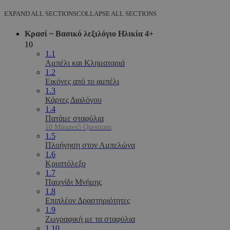
EXPAND ALL SECTIONS
COLLAPSE ALL SECTIONS
Κρασί ~ Βασικό λεξιλόγιο Ηλικία 4+
10
1.1
Αμπέλι και Κληματαριά
1.2
Εικόνες από το αμπέλι
1.3
Κάρτες Διαλόγου
1.4
Πατάμε σταφύλια
10 Minutes
5 Questions
1.5
Πλοήγηση στον Αμπελώνα
1.6
Κρυπτόλεξο
1.7
Παιχνίδι Μνήμης
1.8
Επιπλέον Δραστηριότητες
1.9
Ζωγραφική με τα σταφύλια
1.10