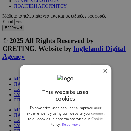
ΣΥΧΝΕΣ ΕΡΩΤΗΣΕΙΣ
ΠΟΛΙΤΙΚΗ ΑΠΟΡΡΗΤΟΥ
Μάθετε τα τελευταία νέα μας και τις ειδικές προσφορές
Email
ΕΓΓΡΑΦΗ
© 2025 All Rights Reserved by
CRETING. Website by
Inglelandi Digital
Agency
×
ΜΑΘΗΜΑΤΑ
ΠΑΚΕΤΑ
ΣΧΕΤΙΚΑ ΜΕ ΕΜΑΣ
This website uses
ΣΥΧΝΕΣ ΕΡΩΤΗΣΕΙΣ
cookies
ΕΠΙΚΟΙΝΩΝΙΑ
This website uses cookies to improve user
ΜΑΘΗΜΑΤΑ
experience. By using our website you consent
ΠΑΚΕΤΑ
to all cookies in accordance with our Cookie
ΣΧΕΤΙΚΑ ΜΕ ΕΜΑΣ
Policy.
Read more
ΣΥΧΝΕΣ ΕΡΩΤΗΣΕΙΣ
ΕΠΙΚΟΙΝΩΝΙΑ