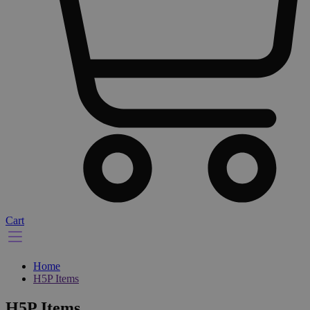
Cart
Home
H5P Items
H5P Items