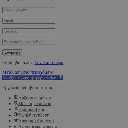
Είσαι ήδη μέλος;
Συνδέσου τώρα
Μετάβαση στο περιεχόμενο
Ανοίξτε τη γραμμή εργαλείων
Εργαλεία προσβασιμότητας
Αύξηση κειμένου
Μείωση κειμένου
Κλίμακα Γκρι
Υψηλή Αντίθεση
Αρνητική Αντίθεση
Ανοιχτόχρωμο φόντο