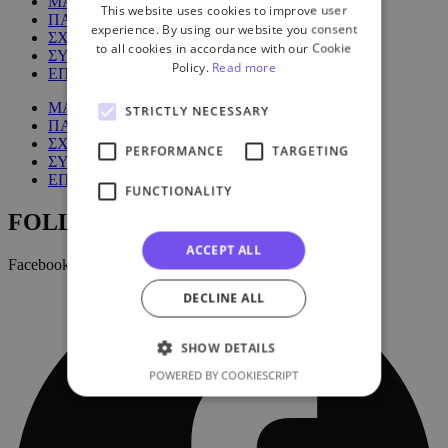
ΜΑΘΗΜΑΤΑ
This website uses cookies to improve user
ΠΑΚΕΤΑ
experience. By using our website you consent
ΣΧΕΤΙΚΑ ΜΕ ΕΜΑΣ
to all cookies in accordance with our Cookie
ΣΥΧΝΕΣ ΕΡΩΤΗΣΕΙΣ
Policy.
Read more
ΕΠΙΚΟΙΝΩΝΙΑ
ΜΑΘΗΜΑΤΑ
STRICTLY NECESSARY
ΠΑΚΕΤΑ
ΣΧΕΤΙΚΑ ΜΕ ΕΜΑΣ
PERFORMANCE
TARGETING
ΣΥΧΝΕΣ ΕΡΩΤΗΣΕΙΣ
ΕΠΙΚΟΙΝΩΝΙΑ
FUNCTIONALITY
FOLLOW US:
ACCEPT ALL
Facebook
DECLINE ALL
SHOW DETAILS
POWERED BY COOKIESCRIPT