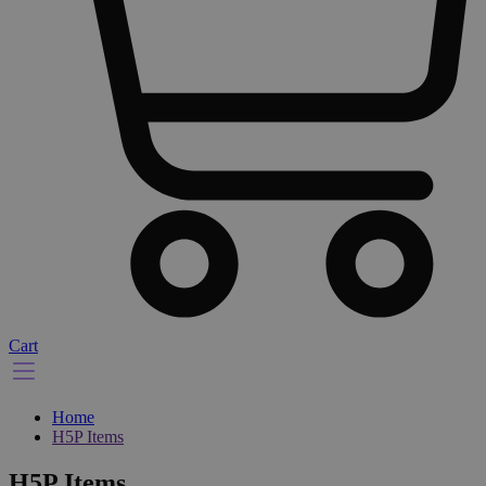
Cart
Home
H5P Items
H5P Items