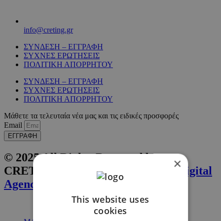
info@creting.gr
ΣΥΝΔΕΣΗ – ΕΓΓΡΑΦΗ
ΣΥΧΝΕΣ ΕΡΩΤΗΣΕΙΣ
ΠΟΛΙΤΙΚΗ ΑΠΟΡΡΗΤΟΥ
ΣΥΝΔΕΣΗ – ΕΓΓΡΑΦΗ
ΣΥΧΝΕΣ ΕΡΩΤΗΣΕΙΣ
ΠΟΛΙΤΙΚΗ ΑΠΟΡΡΗΤΟΥ
Μάθετε τα τελευταία νέα μας και τις ειδικές προσφορές
Email
ΕΓΓΡΑΦΗ
© 2025 All Rights Reserved by
×
CRETING. Website by
Inglelandi Digital
Agency
This website uses
cookies