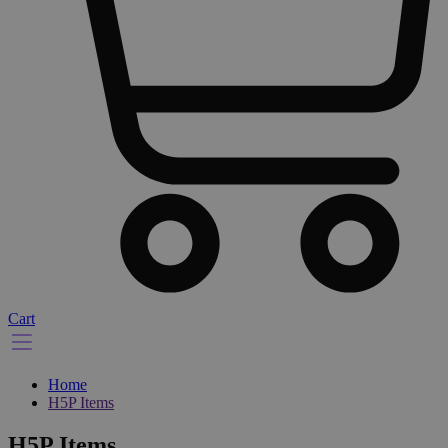
Cart
Home
H5P Items
H5P Items