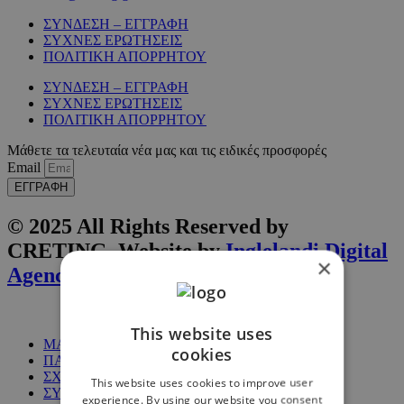
ΣΥΝΔΕΣΗ – ΕΓΓΡΑΦΗ
ΣΥΧΝΕΣ ΕΡΩΤΗΣΕΙΣ
ΠΟΛΙΤΙΚΗ ΑΠΟΡΡΗΤΟΥ
ΣΥΝΔΕΣΗ – ΕΓΓΡΑΦΗ
ΣΥΧΝΕΣ ΕΡΩΤΗΣΕΙΣ
ΠΟΛΙΤΙΚΗ ΑΠΟΡΡΗΤΟΥ
Μάθετε τα τελευταία νέα μας και τις ειδικές προσφορές
Email
ΕΓΓΡΑΦΗ
© 2025 All Rights Reserved by
CRETING. Website by
Inglelandi Digital
×
Agency
This website uses
ΜΑΘΗΜΑΤΑ
cookies
ΠΑΚΕΤΑ
ΣΧΕΤΙΚΑ ΜΕ ΕΜΑΣ
This website uses cookies to improve user
ΣΥΧΝΕΣ ΕΡΩΤΗΣΕΙΣ
experience. By using our website you consent