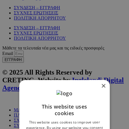
ΣΥΝΔΕΣΗ – ΕΓΓΡΑΦΗ
ΣΥΧΝΕΣ ΕΡΩΤΗΣΕΙΣ
ΠΟΛΙΤΙΚΗ ΑΠΟΡΡΗΤΟΥ
ΣΥΝΔΕΣΗ – ΕΓΓΡΑΦΗ
ΣΥΧΝΕΣ ΕΡΩΤΗΣΕΙΣ
ΠΟΛΙΤΙΚΗ ΑΠΟΡΡΗΤΟΥ
Μάθετε τα τελευταία νέα μας και τις ειδικές προσφορές
Email
ΕΓΓΡΑΦΗ
© 2025 All Rights Reserved by
CRETING. Website by
Inglelandi Digital
×
Agency
This website uses
ΜΑΘΗΜΑΤΑ
cookies
ΠΑΚΕΤΑ
ΣΧΕΤΙΚΑ ΜΕ ΕΜΑΣ
This website uses cookies to improve user
ΣΥΧΝΕΣ ΕΡΩΤΗΣΕΙΣ
experience. By using our website you consent