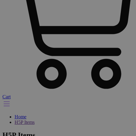
Cart
Home
H5P Items
H5P Items