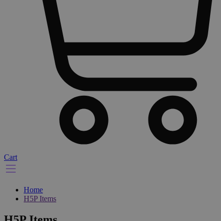
Cart
Home
H5P Items
H5P Items