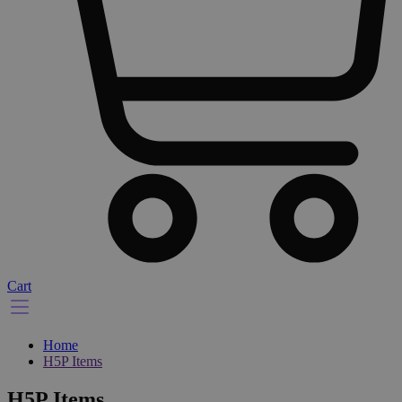
Cart
Home
H5P Items
H5P Items