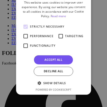
ΜΑΘΗΜΑΤΑ
This website uses cookies to improve user
ΠΑΚΕΤΑ
experience. By using our website you consent
ΣΧΕΤΙΚΑ ΜΕ ΕΜΑΣ
to all cookies in accordance with our Cookie
ΣΥΧΝΕΣ ΕΡΩΤΗΣΕΙΣ
Policy.
Read more
ΕΠΙΚΟΙΝΩΝΙΑ
ΜΑΘΗΜΑΤΑ
STRICTLY NECESSARY
ΠΑΚΕΤΑ
ΣΧΕΤΙΚΑ ΜΕ ΕΜΑΣ
PERFORMANCE
TARGETING
ΣΥΧΝΕΣ ΕΡΩΤΗΣΕΙΣ
ΕΠΙΚΟΙΝΩΝΙΑ
FUNCTIONALITY
FOLLOW US:
ACCEPT ALL
Facebook
DECLINE ALL
SHOW DETAILS
POWERED BY COOKIESCRIPT