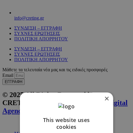
info@creting.gr
ΣΥΝΔΕΣΗ – ΕΓΓΡΑΦΗ
ΣΥΧΝΕΣ ΕΡΩΤΗΣΕΙΣ
ΠΟΛΙΤΙΚΗ ΑΠΟΡΡΗΤΟΥ
ΣΥΝΔΕΣΗ – ΕΓΓΡΑΦΗ
ΣΥΧΝΕΣ ΕΡΩΤΗΣΕΙΣ
ΠΟΛΙΤΙΚΗ ΑΠΟΡΡΗΤΟΥ
Μάθετε τα τελευταία νέα μας και τις ειδικές προσφορές
Email
ΕΓΓΡΑΦΗ
© 2025 All Rights Reserved by
×
CRETING. Website by
Inglelandi Digital
Agency
This website uses
cookies