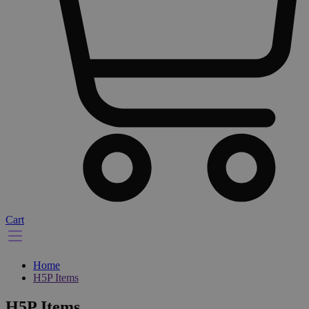
Cart
Home
H5P Items
H5P Items