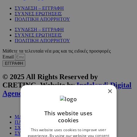
ΣΥΝΔΕΣΗ – ΕΓΓΡΑΦΗ
ΣΥΧΝΕΣ ΕΡΩΤΗΣΕΙΣ
ΠΟΛΙΤΙΚΗ ΑΠΟΡΡΗΤΟΥ
ΣΥΝΔΕΣΗ – ΕΓΓΡΑΦΗ
ΣΥΧΝΕΣ ΕΡΩΤΗΣΕΙΣ
ΠΟΛΙΤΙΚΗ ΑΠΟΡΡΗΤΟΥ
Μάθετε τα τελευταία νέα μας και τις ειδικές προσφορές
Email
ΕΓΓΡΑΦΗ
© 2025 All Rights Reserved by
CRETING. Website by
Inglelandi Digital
×
Agency
This website uses
ΜΑΘΗΜΑΤΑ
cookies
ΠΑΚΕΤΑ
ΣΧΕΤΙΚΑ ΜΕ ΕΜΑΣ
This website uses cookies to improve user
ΣΥΧΝΕΣ ΕΡΩΤΗΣΕΙΣ
experience. By using our website you consent