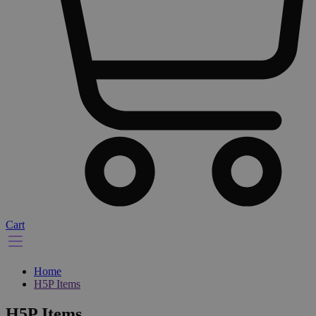
Cart
Home
H5P Items
H5P Items