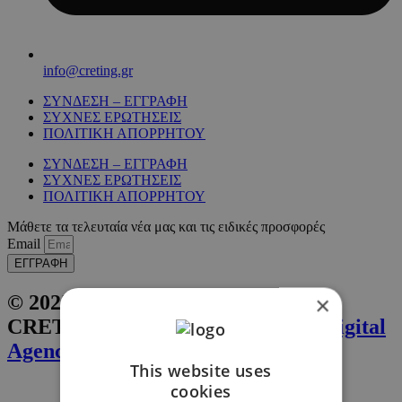
info@creting.gr
ΣΥΝΔΕΣΗ – ΕΓΓΡΑΦΗ
ΣΥΧΝΕΣ ΕΡΩΤΗΣΕΙΣ
ΠΟΛΙΤΙΚΗ ΑΠΟΡΡΗΤΟΥ
ΣΥΝΔΕΣΗ – ΕΓΓΡΑΦΗ
ΣΥΧΝΕΣ ΕΡΩΤΗΣΕΙΣ
ΠΟΛΙΤΙΚΗ ΑΠΟΡΡΗΤΟΥ
Μάθετε τα τελευταία νέα μας και τις ειδικές προσφορές
Email
ΕΓΓΡΑΦΗ
© 2025 All Rights Reserved by
×
CRETING. Website by
Inglelandi Digital
Agency
This website uses
cookies