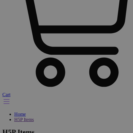
Cart
Home
H5P Items
H5P Items