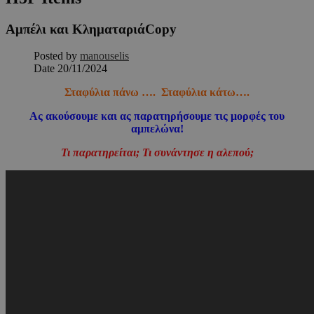
Αμπέλι και ΚληματαριάCopy
Posted by
manouselis
Date
20/11/2024
Σταφύλια πάνω …. Σταφύλια κάτω….
Ας ακούσουμε και ας παρατηρήσουμε τις μορφές του
αμπελώνα!
Τι παρατηρείται; Τι συνάντησε η αλεπού;