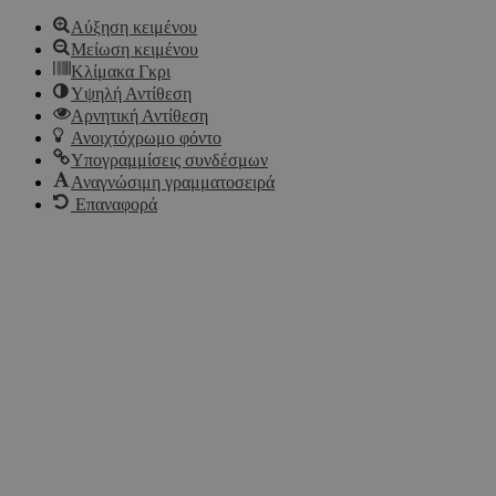
Αύξηση κειμένου
Μείωση κειμένου
Κλίμακα Γκρι
Υψηλή Αντίθεση
Αρνητική Αντίθεση
Ανοιχτόχρωμο φόντο
Υπογραμμίσεις συνδέσμων
Αναγνώσιμη γραμματοσειρά
Επαναφορά