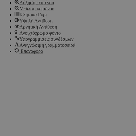
Αύξηση κειμένου
Μείωση κειμένου
Κλίμακα Γκρι
Υψηλή Αντίθεση
Αρνητική Αντίθεση
Ανοιχτόχρωμο φόντο
Υπογραμμίσεις συνδέσμων
Αναγνώσιμη γραμματοσειρά
Επαναφορά