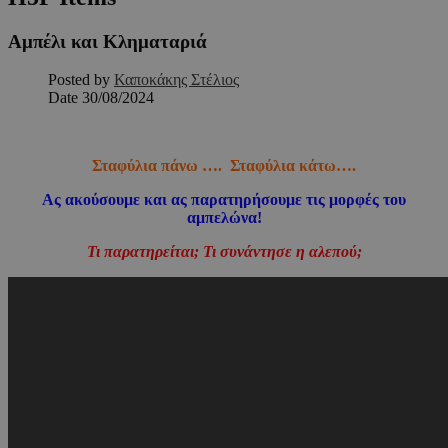
Αμπέλι και Κληματαριά
Posted by
Καποκάκης Στέλιος
Date
30/08/2024
Σταφύλια πάνω …. Σταφύλια κάτω….
Ας ακούσουμε και ας παρατηρήσουμε τις μορφές του
αμπελώνα!
Τι παρατηρείται; Τι συνάντησε η αλεπού;