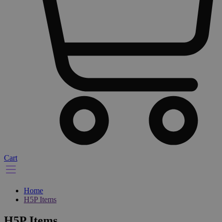
Cart
Home
H5P Items
H5P Items