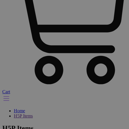
Cart
Home
H5P Items
H5P Items