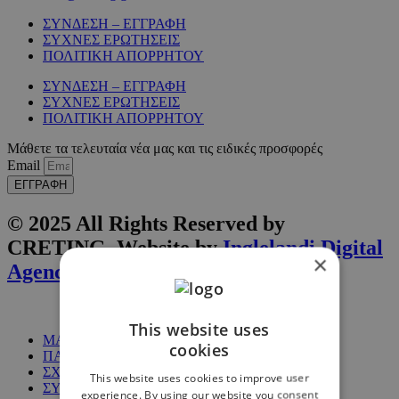
ΣΥΝΔΕΣΗ – ΕΓΓΡΑΦΗ
ΣΥΧΝΕΣ ΕΡΩΤΗΣΕΙΣ
ΠΟΛΙΤΙΚΗ ΑΠΟΡΡΗΤΟΥ
ΣΥΝΔΕΣΗ – ΕΓΓΡΑΦΗ
ΣΥΧΝΕΣ ΕΡΩΤΗΣΕΙΣ
ΠΟΛΙΤΙΚΗ ΑΠΟΡΡΗΤΟΥ
Μάθετε τα τελευταία νέα μας και τις ειδικές προσφορές
Email
ΕΓΓΡΑΦΗ
© 2025 All Rights Reserved by
CRETING. Website by
Inglelandi Digital
×
Agency
This website uses
ΜΑΘΗΜΑΤΑ
cookies
ΠΑΚΕΤΑ
ΣΧΕΤΙΚΑ ΜΕ ΕΜΑΣ
This website uses cookies to improve user
ΣΥΧΝΕΣ ΕΡΩΤΗΣΕΙΣ
experience. By using our website you consent