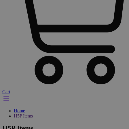
Cart
Home
H5P Items
H5P Items