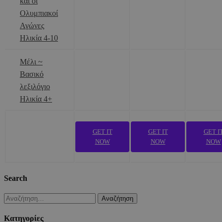
και οι
Ολυμπιακοί
Αγώνες
Ηλικία 4-10
Μέλι ~
Βασικό
λεξιλόγιο
Ηλικία 4+
GET IT
GET IT
GET I
NOW
NOW
NOW
Search
Αναζήτηση
για:
Kατηγορίες