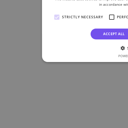
in accordance wit
STRICTLY NECESSARY
PERF
ACCEPT ALL
POWER